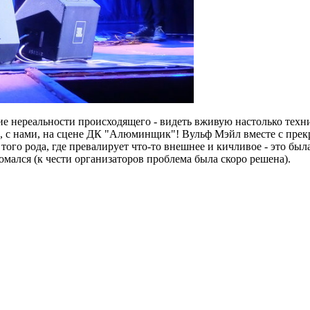
ие нереальности происходящего - видеть вживую настолько тех
есь, с нами, на сцене ДК "Алюминщик"! Вульф Мэйл вместе с пр
 того рода, где превалирует что-то внешнее и кичливое - это был
мался (к чести организаторов проблема была скоро решена).