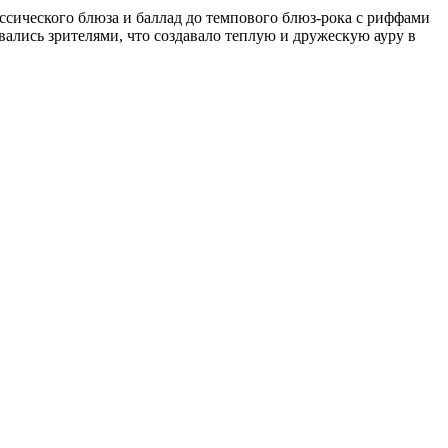
сического блюза и баллад до темпового блюз-рока с риффами
ались зрителями, что создавало теплую и дружескую ауру в