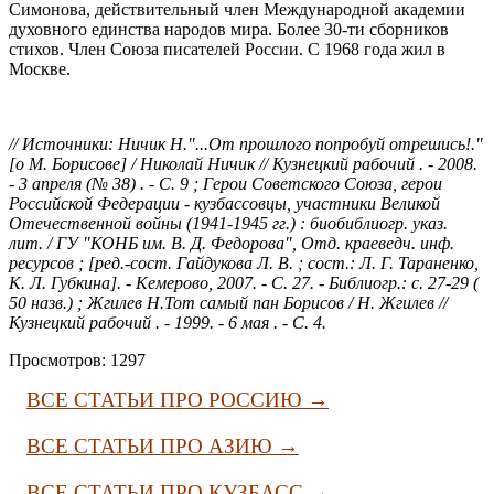
Симонова, действительный член Международной академии
духовного единства народов мира. Более 30-ти сборников
стихов. Член Союза писателей России. C 1968 года жил в
Москве.
// Источники: Ничик Н."...От прошлого попробуй отрешись!."
[о М. Борисове] / Николай Ничик // Кузнецкий рабочий . - 2008.
- 3 апреля (№ 38) . - С. 9 ; Герои Советского Союза, герои
Российской Федерации - кузбассовцы, участники Великой
Отечественной войны (1941-1945 гг.) : биобиблиогр. указ.
лит. / ГУ "КОНБ им. В. Д. Федорова", Отд. краеведч. инф.
ресурсов ; [ред.-сост. Гайдукова Л. В. ; сост.: Л. Г. Тараненко,
К. Л. Губкина]. - Кемерово, 2007. - С. 27. - Библиогр.: с. 27-29 (
50 назв.) ; Жгилев Н.Тот самый пан Борисов / Н. Жгилев //
Кузнецкий рабочий . - 1999. - 6 мая . - С. 4.
Просмотров: 1297
ВСЕ СТАТЬИ ПРО РОССИЮ →
ВСЕ СТАТЬИ ПРО АЗИЮ →
ВСЕ СТАТЬИ ПРО КУЗБАСС →