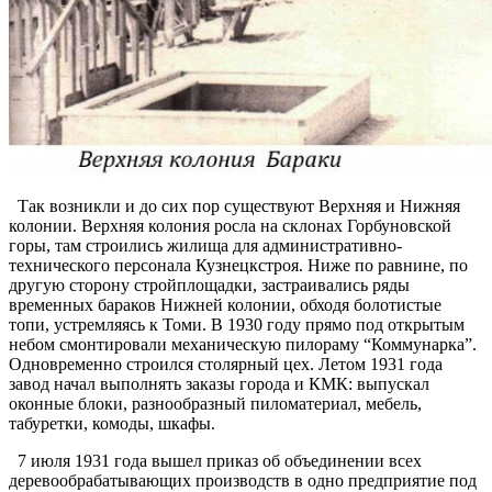
Так возникли и до сих пор существуют Верхняя и Нижняя
колонии. Верхняя колония росла на склонах Горбуновской
горы, там строились жилища для административно-
технического персонала Кузнецкстроя. Ниже по равнине, по
другую сторону стройплощадки, застраивались ряды
временных бараков Нижней колонии, обходя болотистые
топи, устремляясь к Томи. В 1930 году прямо под открытым
небом смонтировали механическую пилораму “Коммунарка”.
Одновременно строился столярный цех. Летом 1931 года
завод начал выполнять заказы города и КМК: выпускал
оконные блоки, разнообразный пиломатериал, мебель,
табуретки, комоды, шкафы.
7 июля 1931 года вышел приказ об объединении всех
деревообрабатывающих производств в одно предприятие под