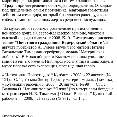
миротворцев накроют авиация и системы залпового огня
"Град"
, принял решение об отходе подразделения. Отходили
под прицельным огнем противника. Благодаря грамотным
действиям командира, который был тяжело ранен, удалось
избежать многочисленных жертв среди военнослужащих.
За мужество и героизм, проявленные при исполнении
воинского долга в Северо-Кавказском регионе, удостоен
высокой награды в августе 2008.
К. А. Тимерману
присвоено
звание "
Почетного гражданина Кемеровской области
". 25
августа губернатор А. Тулеев вручил его матери Наталье
Витальевне Тимерман серебряную медаль "Материнская
доблесть". В Новосибирском Высшем военном училище -
мини-музей его имени. Имя героя носит улица в Кыштовке, в
музее поселка есть экспозиция, посвященная герою.
// Источники: Новость дня // Кузбасс . - 2008. - 22 августа (№
151). - С. 1 ; У сына Звезда Героя, у матери - медаль : [заметка]
// Кузнецкий рабочий . - 2008. - 26 августа (№ 99) . - С. 1 ;
Волкова О. Напиши только: "Я жив" [по материалам беседы с
матерью героя Н. В. Тимерман] / Ольга Волкова // Кузнецкий
рабочий- . - 2008. - 21 августа (№ 97) . - С. 1, 2 .
Просмотров: 1048