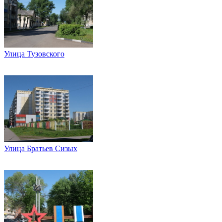
Улица Тузовского
Улица Братьев Сизых