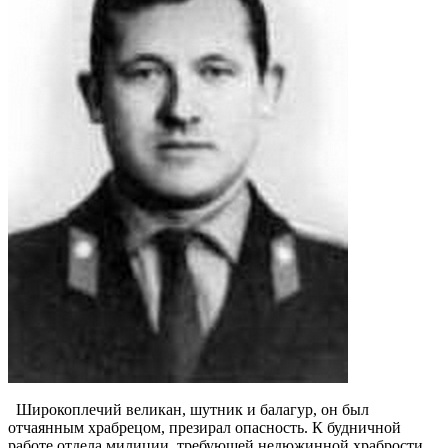
Широкоплечий великан, шутник и балагур, он был
отчаянным храбрецом, презирал опасность. К будничной
работе отдела милиции, требующей недюжинной храбрости