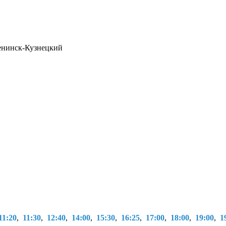
енинск-Кузнецкий
11:20
,
11:30
,
12:40
,
14:00
,
15:30
,
16:25
,
17:00
,
18:00
,
19:00
,
1