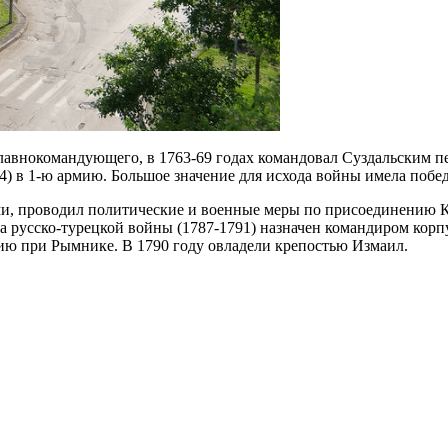
авнокомандующего, в 1763-69 годах командовал Суздальским пе
74) в 1-ю армию. Большое значение для исхода войны имела поб
, проводил политические и военные меры по присоединению Кры
ла русско-турецкой войны (1787-1791) назначен командиром кор
мию при Рымнике. В 1790 году овладели крепостью Измаил.