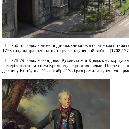
В 1760-61 годах в чине подполковника был офицером штаба гл
1773 году направлен на театр русско-турецкой войны (1768-17
В 1778-79 годах командовал Кубанским и Крымским корпусами
Петербургской, а затем Кременчугскрй дивизиями. После нача
десант у Кинбурна, 11 сентября 1789 разгромили турецкую ар