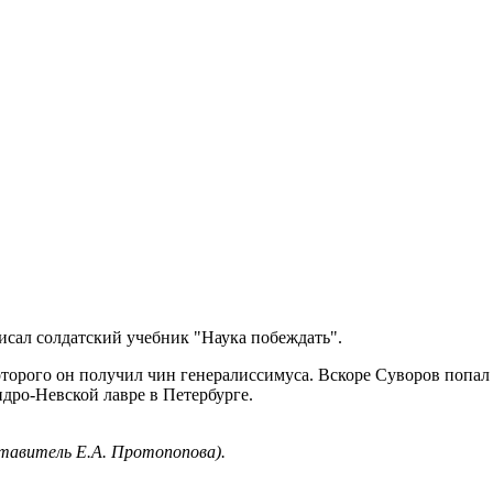
сал солдатский учебник "Наука побеждать".
орого он получил чин генералиссимуса. Вскоре Суворов попал в 
ндро-Невской лавре в Петербурге.
ставитель Е.А. Протопопова).